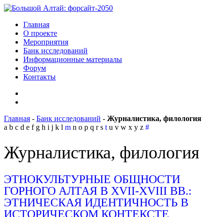
Главная
О проекте
Мероприятия
Банк исследований
Информационные материалы
Форум
Контакты
Главная
-
Банк исследований
-
Журналистика, филология
a
b
c
d
e
f
g
h
i
j
k
l
m
n
o
p
q
r
s
t
u
v
w
x
y
z
#
Журналистика, филология
ЭТНОКУЛЬТУРНЫЕ ОБЩНОСТИ
ГОРНОГО АЛТАЯ В XVII-XVIII ВВ.:
ЭТНИЧЕСКАЯ ИДЕНТИЧНОСТЬ В
ИСТОРИЧЕСКОМ КОНТЕКСТЕ