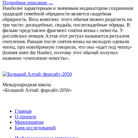
Подробное описание
→
Наиболее характерным и значимым индикатором сохранения
традиций семейной обрядности является свадебная
обрядность. Весь комплекс этого обычая можно разделить на
три части: досвадебные, свадьба, послесвадебные обряды. В
фильме представлен фрагмент снятия венка с невесты. У
российских немцев Алтая этот ритуал называется ритуалом
очепления. Раньше после снятия венка на молодую одевали
чепец, про новобрачную говорили, что она «идет под чепец»
(kommt unter die Haube), поэтому этот обычай получил
название «очепление невесты».
Международная школа
«Большой Алтай: форсайт-2050»
Главная
О проекте
Мероприятия
Банк исследований