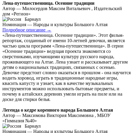
Лена-путешественница. Осенние традиции
Автор — Милосердов Максим Витальевич , Издательский
дом «Регион»
Барнаул
Номинация — Народы и культуры Большого Алтая
Подробное описание
→
«Лена-путешественница. Осенние традиции». Этот фильм-
репортаж, созданный от имени 10-летней девочки, является
частью цикла программ «Лена-путешественница». В серии
«Осенние традиции» ведущая проекта знакомится со
сверстниками, изучающими культуру русского народа,
проживающего на Алтае. Лена узнает и рассказывает другим
детям о национальных традициях, связанных с осенью.
Девочке предстоит словно оказаться в прошлом - она научится
водить хоровод, играть в традиционные народные игры,
квасить капусту и узнает, как в качестве музыкальных
инструментов можно использовать бытовые предметы, и
почему в алтайских деревнях умели играть на пиле или на
доске для стирки белья.
Легенда о кедре коренного народа Большого Алтая
Автор — Максимова Виктория Максимовна , МБОУ
«Гимназия №40»
Барнаул
Номинация — Народы и культуры Большого Алтая