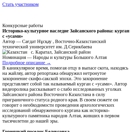
Стать участником
Конкурсные работы
Историко-культурное наследие Зайсанского района: курган
с «усами»
Автор — Сағдат Нұсқау , Восточно-Казахстанский
технический университет им. Д.Серикбаева
с. Каратал, Зайсанский район
Номинация — Народы и культуры Большого Алтая
Подробное описание
→
В каникулярное время, помогая отцу в выпасе скота, находясь
на жайляу, автор репортажа обнаружил нетронутое
захоронение скифо-сакской эпохи. Это захоронение
представляет собой так называемый курган с «усами». Автор
видеоролика рассказывает о слабо исследованных уголках
Зайсанского района Восточного Казахстана в силу
приграничного статуса родного края. В своем сюжете он
говорит о необходимости проведения археологических
исследований обнаруженного кургана как историко-
культурного памятника народов Алтая, живших в первом
тысячилетии до нашей эры.
Горняцкий поселок Белоусовка