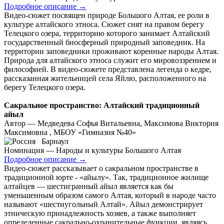
Подробное описание
→
Видео-сюжет посвящен природе Большого Алтая, ее роли в
культуре алтайского этноса. Сюжет снят на правом берегу
Телецкого озера, территорию которого занимает Алтайский
государственный биосферный природный заповедник. На
территории заповедники проживают коренные народы Алтая.
Природа для алтайского этноса служит его мировоззрением и
философией. В видео-сюжете представлена легенда о кедре,
рассказанная жительницей села Яйлю, расположенного на
берегу Телецкого озера.
Сакральное пространство: Алтайский традиционный
айыл
Автор — Медведева Софья Витальевна, Максимова Виктория
Максимовна , МБОУ «Гимназия №40»
Барнаул
Номинация — Народы и культуры Большого Алтая
Подробное описание
→
Видео-сюжет рассказывает о сакральном пространстве в
традиционной юрте - «айылу». Так, традиционное жилище
алтайцев — шестигранный айыл является как бы
уменьшенным образом самого Алтая, который в народе часто
называют «шестиугольный Алтай». Айыл демонстрирует
этническую принадлежность хозяев, а также выполняет
определенные сакрально-охранительные функции, являясь