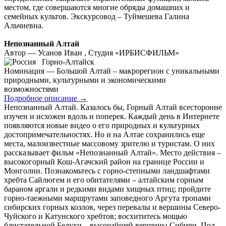
местом, где совершаются многие обряды домашних и
семейных культов. Экскурсовод – Туймешева Галина
Альчиевна.
Непознанный Алтай
Автор — Усанов Иван , Студия «ИРБИСФИЛЬМ»
Горно-Алтайск
Номинация — Большой Алтай – макрорегион с уникальными
природными, культурными и экономическими
возможностями
Подробное описание
→
Непознанный Алтай. Казалось бы, Горный Алтай всесторонне
изучен и исхожен вдоль и поперек. Каждый день в Интернете
появляются новые видео о его природных и культурных
достопримечательностях. Но и на Алтае сохранились еще
места, малоизвестные массовому зрителю и туристам. О них
рассказывает фильм «Непознанный Алтай». Место действия –
высокогорный Кош-Агачский район на границе России и
Монголии. Познакомьтесь с горно-степными ландшафтами
хребта Сайлюгем и его обитателями – алтайским горным
бараном аргали и редкими видами хищных птиц; пройдите
горно-таежными маршрутами заповедного Аргута тропами
сибирских горных козлов, через перевалы и вершины Северо-
Чуйского и Катунского хребтов; восхититесь мощью
блистательной Белухи – высочайшей вершины Сибири. Под