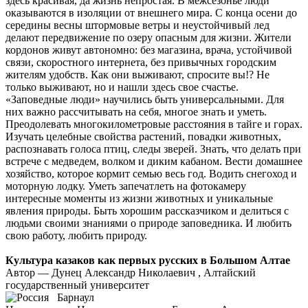
здесь красивая, да жизнь непростая. В межсезонье люди
оказываются в изоляции от внешнего мира. С конца осени до
середины весны штормовые ветры и неустойчивый лед
делают передвижение по озеру опасным для жизни. Жители
кордонов живут автономно: без магазина, врача, устойчивой
связи, скоростного интернета, без привычных городским
жителям удобств. Как они выживают, спросите вы!? Не
только выживают, но и нашли здесь свое счастье.
«Заповедные люди» научились быть универсальными. Для
них важно рассчитывать на себя, многое знать и уметь.
Преодолевать многокилометровые расстояния в тайге и горах.
Изучать целебные свойства растений, повадки животных,
распознавать голоса птиц, следы зверей. Знать, что делать при
встрече с медведем, волком и диким кабаном. Вести домашнее
хозяйство, которое кормит семью весь год. Водить снегоход и
моторную лодку. Уметь запечатлеть на фотокамеру
интересные моменты из жизни животных и уникальные
явления природы. Быть хорошим рассказчиком и делиться с
людьми своими знаниями о природе заповедника. И любить
свою работу, любить природу.
Культура казаков как первых русских в Большом Алтае
Автор — Дунец Александр Николаевич , Алтайский
государственный университет
Барнаул