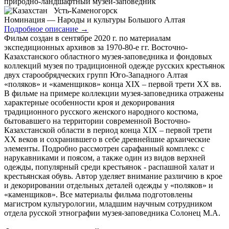
природно-ландшафтный музей-заповедник
Усть-Каменогорск
Номинация — Народы и культуры Большого Алтая
Подробное описание
→
Фильм создан в сентябре 2020 г. по материалам
экспедиционных архивов за 1970-80-е гг. Восточно-
Казахстанского областного музея-заповедника и фондовых
коллекций музея по традиционной одежде русских крестьянок
двух старообрядческих групп Юго-Западного Алтая
«поляков» и «каменщиков» конца ХІХ – первой трети ХХ вв.
В фильме на примере коллекции музея-заповедника отражены
характерные особенности кроя и декорирования
традиционного русского женского народного костюма,
бытовавшего на территории современной Восточно-
Казахстанской области в период конца ХІХ – первой трети
ХХ веков и сохранившего в себе древнейшие архаические
элементы. Подробно рассмотрен сарафанный комплекс с
нарукавниками и поясом, а также один из видов верхней
одежды, популярный среди крестьянок - распашной халат и
крестьянская обувь. Автор уделяет внимание различию в крое
и декорировании отдельных деталей одежды у «поляков» и
«каменщиков». Все материалы фильма подготовлены
магистром культурологии, младшим научным сотрудником
отдела русской этнографии музея-заповедника Солонец М.А.