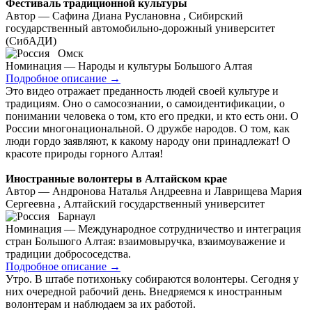
Фестиваль традиционной культуры
Автор — Сафина Диана Руслановна , Сибирский
государственный автомобильно-дорожный университет
(СибАДИ)
Омск
Номинация — Народы и культуры Большого Алтая
Подробное описание
→
Это видео отражает преданность людей своей культуре и
традициям. Оно о самосознании, о самоидентификации, о
понимании человека о том, кто его предки, и кто есть они. О
России многонациональной. О дружбе народов. О том, как
люди гордо заявляют, к какому народу они принадлежат! О
красоте природы горного Алтая!
Иностранные волонтеры в Алтайском крае
Автор — Андронова Наталья Андреевна и Лаврищева Мария
Сергеевна , Алтайский государственный университет
Барнаул
Номинация — Международное сотрудничество и интеграция
стран Большого Алтая: взаимовыручка, взаимоуважение и
традиции добрососедства.
Подробное описание
→
Утро. В штабе потихоньку собираются волонтеры. Сегодня у
них очередной рабочий день. Внедряемся к иностранным
волонтерам и наблюдаем за их работой.