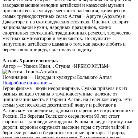
завораживающие мелодии алтайской и казахской музыки
прикоснитесь к культуре местного населения, живущего в
самых труднодоступных селах Алтая – Аргуте (Архыте) и
Джазаторе и на скотоводческих стоянках. Оцените колорит
национальной кухни, народных праздников, конно-
спортивных состязаний, традиционных ремесел, творчество
местных композиторов и музыкантов. Послушайте
напутствие алтайского шамана о том, как важно любить и
беречь свою природу, свою малую родину.
Алтай. Хранители озера.
Автор — Усанов Иван, , Студия «ИРБИСФИЛЬМ»
Горно-Алтайск
Номинация — Народы и культуры Большого Алтая
Подробное описание
→
Герои фильма - люди неординарные. Судьба привела их из
разных концов страны в труднодоступные, далекие от
цивилизации места, в Горный Алтай, на Телецкое озеро. Эти
семьи уже несколько десятилетий живут и работают в
Алтайском заповеднике, одном из старейших и крупнейших в
России. По берегам Телецкого озера почти 90 лет стоят
форпосты – заповедные кордоны. К ним не ведут сухопутные
дороги: кордоны окружают высокие горы с густой тайгой и
бурными реками и бездонные озерные просторы. Природа