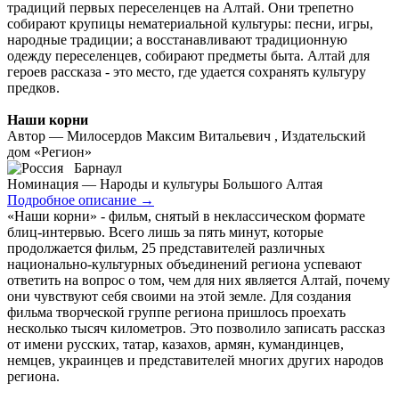
традиций первых переселенцев на Алтай. Они трепетно
собирают крупицы нематериальной культуры: песни, игры,
народные традиции; а восстанавливают традиционную
одежду переселенцев, собирают предметы быта. Алтай для
героев рассказа - это место, где удается сохранять культуру
предков.
Наши корни
Автор — Милосердов Максим Витальевич , Издательский
дом «Регион»
Барнаул
Номинация — Народы и культуры Большого Алтая
Подробное описание
→
«Наши корни» - фильм, снятый в неклассическом формате
блиц-интервью. Всего лишь за пять минут, которые
продолжается фильм, 25 представителей различных
национально-культурных объединений региона успевают
ответить на вопрос о том, чем для них является Алтай, почему
они чувствуют себя своими на этой земле. Для создания
фильма творческой группе региона пришлось проехать
несколько тысяч километров. Это позволило записать рассказ
от имени русских, татар, казахов, армян, кумандинцев,
немцев, украинцев и представителей многих других народов
региона.