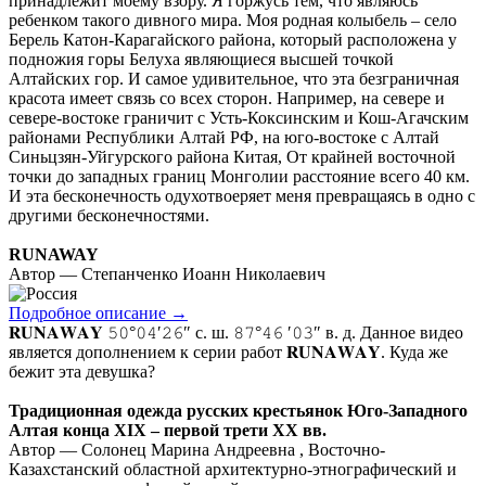
принадлежит моему взору. Я горжусь тем, что являюсь
ребенком такого дивного мира. Моя родная колыбель – село
Берель Катон-Карагайского района, который расположена у
подножия горы Белуха являющиеся высшей точкой
Алтайских гор. И самое удивительное, что эта безграничная
красота имеет связь со всех сторон. Например, на севере и
севере-востоке граничит с Усть-Коксинским и Кош-Агачским
районами Республики Алтай РФ, на юго-востоке с Алтай
Синьцзян-Уйгурского района Китая, От крайней восточной
точки до западных границ Монголии расстояние всего 40 км.
И эта бесконечность одухотвоеряет меня превращаясь в одно с
другими бесконечностями.
RUNAWAY
Автор — Степанченко Иоанн Николаевич
Подробное описание
→
𝐑𝐔𝐍𝐀𝐖𝐀𝐘 𝟻𝟶°𝟶𝟺′𝟸𝟼″ с. ш. 𝟾𝟽°𝟺𝟼 ′𝟶𝟹″ в. д. Данное видео
является дополнением к серии работ 𝐑𝐔𝐍𝐀𝐖𝐀𝐘. Куда же
бежит эта девушка?
Традиционная одежда русских крестьянок Юго-Западного
Алтая конца ХІХ – первой трети ХХ вв.
Автор — Солонец Марина Андреевна , Восточно-
Казахстанский областной архитектурно-этнографический и