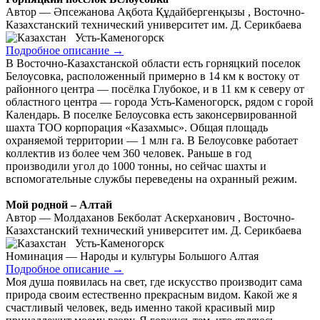
Автор — Әпсежанова Ақбота Құдайбергенқызы , Восточно-
Казахстанский технический университет им. Д. Серикбаева
Усть-Каменогорск
Подробное описание
→
В Восточно-Казахстанской области есть горняцкий поселок
Белоусовка, расположенный примерно в 14 км к востоку от
районного центра — посёлка Глубокое, и в 11 км к северу от
областного центра — города Усть-Каменогорск, рядом с горой
Календарь. В поселке Белоусовка есть законсервированной
шахта ТОО корпорация «Казахмыс». Общая площадь
охраняемой территории — 1 млн га. В Белоусовке работает
коллектив из более чем 360 человек. Раньше в год
производили угол до 1000 тонны, но сейчас шахты и
вспомогательные службы переведены на охранный режим.
Мой родной – Алтай
Автор — Молдаханов Бекболат Аскерханович , Восточно-
Казахстанский технический университет им. Д. Серикбаева
Усть-Каменогорск
Номинация — Народы и культуры Большого Алтая
Подробное описание
→
Моя душа появилась на свет, где искусство производит сама
природа своим естественно прекрасным видом. Какой же я
счастливый человек, ведь именно такой красивый мир